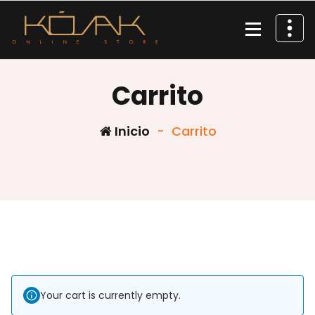
Saltar
al
contenido
Carrito
Inicio
-
Carrito
Your cart is currently empty.