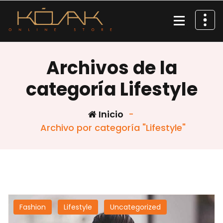
Saltar
al
contenido
Archivos de la
categoría Lifestyle
Inicio
-
Archivo por categoría "Lifestyle"
Fashion
Lifestyle
Uncategorized