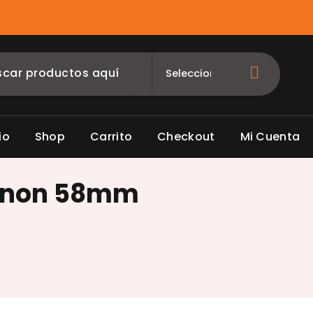
io
Shop
Carrito
Checkout
Mi Cuenta
canon 58mm