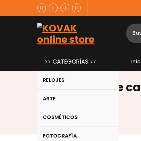
Saltar
al
contenido
>> CATEGORÍAS <<
Inic
RELOJES
parasol lente 
ARTE
COSMÉTICOS
FOTOGRAFÍA