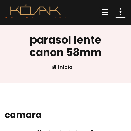
Saltar
al
contenido
parasol lente
canon 58mm
Inicio
-
camara