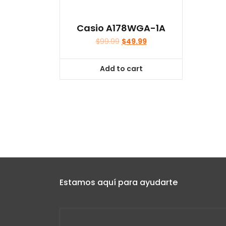
Casio A178WGA-1A
$
99.99
$
49.99
Add to cart
Estamos aquí para ayudarte