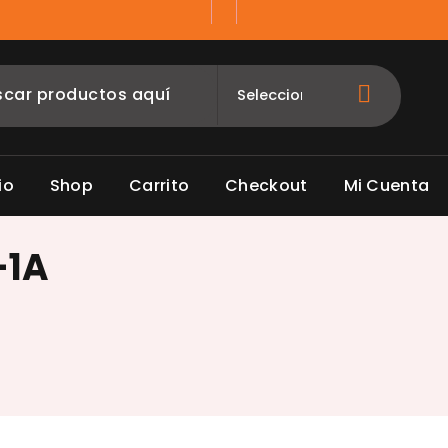
io
Shop
Carrito
Checkout
Mi Cuenta
-1A