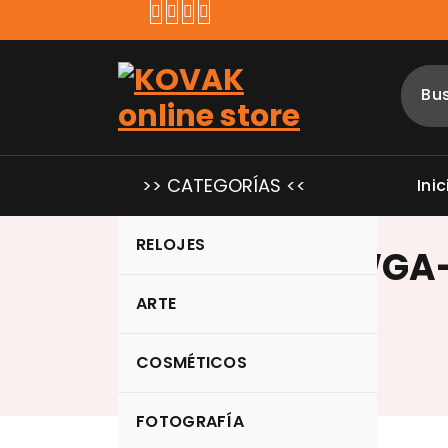
Saltar
al
contenido
>> CATEGORÍAS <<
Inic
RELOJES
Casio A178WGA
ARTE
COSMÉTICOS
FOTOGRAFÍA