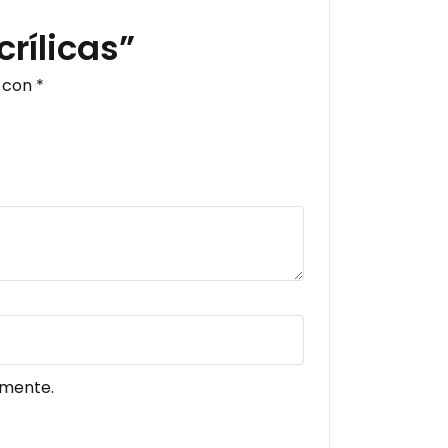
crílicas”
s con
*
omente.