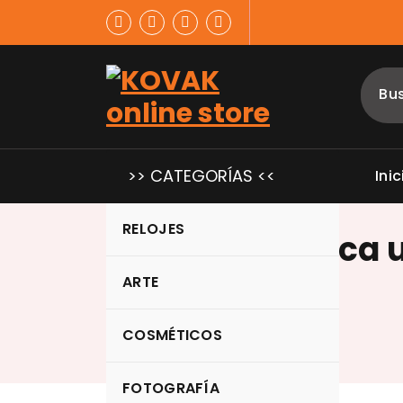
Saltar
al
contenido
>> CATEGORÍAS <<
Inic
RELOJES
mano práctica 
acrílicas
ARTE
COSMÉTICOS
FOTOGRAFÍA