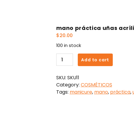
mano práctica uñas acríl
$
20.00
100 in stock
mano
Add to cart
práctica
uñas
SKU:
SKU11
acrílicas
Category:
COSMÉTICOS
quantity
Tags:
manicure
,
mano
,
práctica
,