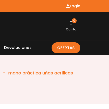
Login
0
Carrito
Devoluciones
OFERTAS
t
-
mano práctica uñas acrílicas