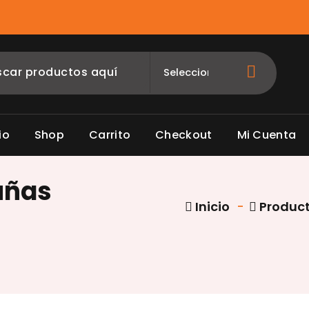
io
Shop
Carrito
Checkout
Mi Cuenta
uñas
Inicio
-
Produc